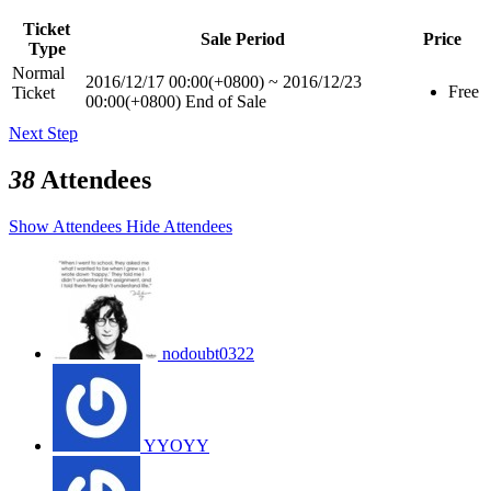
Ticket
Sale Period
Price
Type
Normal
2016/12/17 00:00(+0800)
~
2016/12/23
Free
Ticket
00:00(+0800)
End of Sale
Next Step
38
Attendees
Show Attendees
Hide Attendees
nodoubt0322
YYOYY