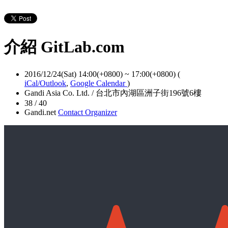
介紹 GitLab.com
2016/12/24(Sat) 14:00(+0800)
~
17:00(+0800)
(
iCal/Outlook
,
Google Calendar
)
Gandi Asia Co. Ltd. / 台北市內湖區洲子街196號6樓
38 / 40
Gandi.net
Contact Organizer