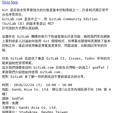
Next Step
Git 是目前全世界最強大的分散是版本控制系統之一，許多程式庫託管平
台也孕育而生。

GitLab.com 是其中之一，而 GitLab Community Edition 
(GitLab CE) 的版本更是以 MIT

許可證的方式釋出原始碼。

這幾年在 GitLab 團隊的努力下快速發展出許多功能，雖然我們常在網路
上看到很多人討論如何使用 Git 開發程式，但專案在開發時其實除了版本
控制之外，還必須使用像是專案進度掌控、問題追蹤、自動測試等等的功
能。

目前 GitLab 也提供了像是 GitLab CI, Issues, Todos 等等的功
能來協助您管理專案。

這次我們很榮幸請到 GitLab.com 目前在台灣唯一的員工( godfat ) 
來跟我們介紹他如何使用 GitLab.com，

想對 GitLab 多了解一些的朋友請不要錯過這次的分享。

時間： 2016/12/24（六） 14:00 ~ 16:00

地點：Gandi Asia Co. Ltd. 辦公室(台北市內湖區洲子街 196 號 6 
樓)

講師：Godfat

費用：免費

主辦單位: Gandi Asia Co. Ltd.

協辦單位: StudyArea, DevOps Taiwan