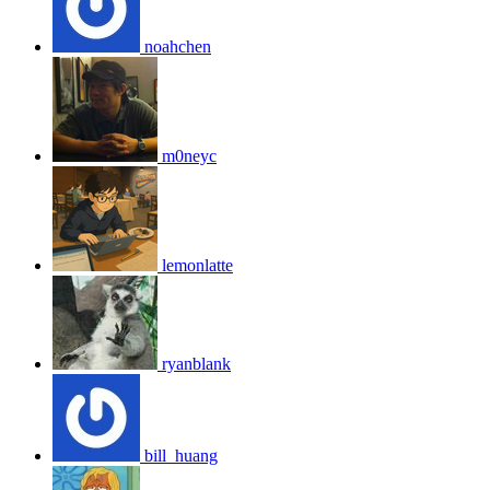
noahchen
m0neyc
lemonlatte
ryanblank
bill_huang