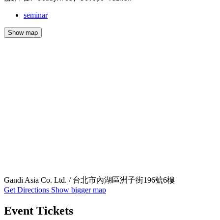
seminar
Show map
Gandi Asia Co. Ltd. / 台北市內湖區洲子街196號6樓
Get Directions
Show bigger map
Event Tickets