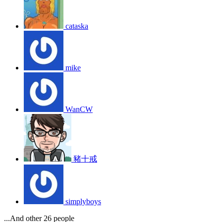
cataska
mike
WanCW
豬十戒
simplyboys
...And other 26 people